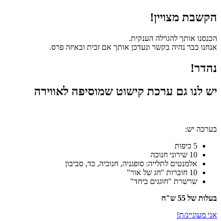
שבת מצויין!
נסנו אותך להגרלה הענקית.
חנו כבר נהיה בקשר ונעדכן אותך אם זכית ובאיזה פרס.
דר!
 לנו גם ערכת קישוט שמוסיפה לאווירה
רכה יש:
5 כיפות
10 שירוני חנוכה
אלמנטים לתלייה: סופגניה, חנוכיה, כד, סביבון
10 חוברות "חג של אור"
שרשרת "חוגגים ביחד"
ות של 55 ש"ח
 מעוניינ/ת!