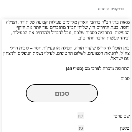
פרויקטים מיוחדים
ות בתי חב"ד ברחבי הארץ מקיימים פעילות קבועה של תורה, תפילה
סד. בעת החירום הזו, שליחי חב"ד מתגברים עוד יותר את היקף
עילות. בתרומה כספית שלכם, נוכל להגדיל ולהרחיב את הפעילות,
יחד לעשות הרבה יותר טוב.
ן תוכלו להקדיש שיעור תורה, תפילה או פעילות חסד – לזכות חיילי
"ל, לרפואת הפצועים, לשלום החטופים, לעילוי נשמת הנופלים ולניצחון
 ישראל.
רומה מוכרת לצרכי מס (סעיף 46)
ום
 פרטי
פון