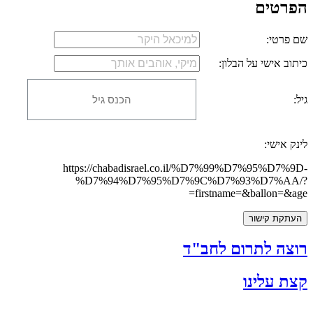
פרטים
 פרטי:
תוב אישי על הבלון:
:
נק אישי:
https://chabadisrael.co.il/%D7%99%D7%95%D7%9
%D7%94%D7%95%D7%9C%D7%93%D7%AA
firstname=&ballon=&ag
עתקת קישור
צה לתרום לחב"ד
ת עלינו