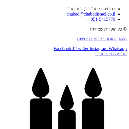
רח' צעירי חב"ד 1, כפר חב"ד
chabad@chabadisrael.co.il
051-5415770
כל הזכויות שמורות
נון האתר ומדיניות פרטיות
Facebook-f
Twitter
Instagram
Whatsa
ומה לבית חב"ד