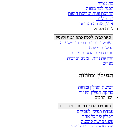
בת מצווה
הכנה לבר מצווה
הדרכת זוגות ועריכת חופות
יום הולדת
אבל, אזכרה והנצחה
לבית ולעסק
סגור לבית ולעסק
פתח לבית ולעסק
בשבילֵךְ | יהדות בבית ובמשפחה
הכשרת מטבח
חנוכת בית והתקנת מזוזות
הדלקת נרות | זמנים וברכות
ספרים
תפילין ומזוזות
רכישת תפילין ומזוזות
בדיקת תפילין ומזוזות
זיכוי הרבים
סגור זיכוי הרבים
פתח זיכוי הרבים
עמדת תפילין לעסקים
תפילין ליד כל אחד
עלוני פרשה להפצה
עלוני שיחת השבוע להפצה