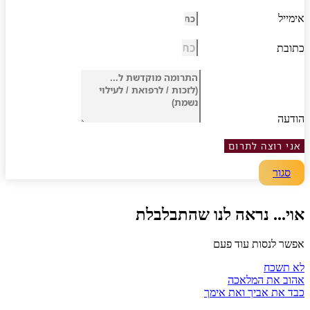
מייל
ובת
דעה
ני רוצה לתרום
סגור
י... נראה לנו שהתבלבלת
שר לנסות עוד פעם
 תשכח
וב את המלאכה
ד את אביך ואת אימך