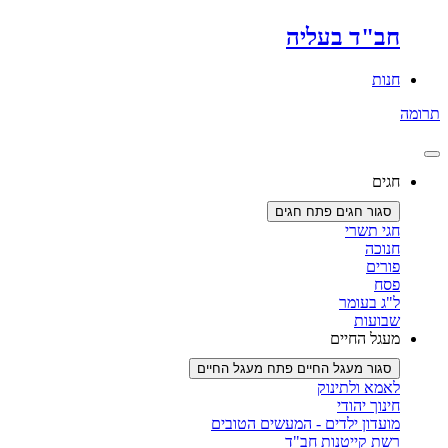
חב"ד בעליה
חנות
ומה
חגים
סגור חגים
פתח חגים
חגי תשרי
חנוכה
פורים
פסח
ל"ג בעומר
שבועות
מעגל החיים
סגור מעגל החיים
פתח מעגל החיים
לאמא ולתינוק
חינוך יהודי
מועדון ילדים - המעשים הטובים
רשת קייטנות חב"ד