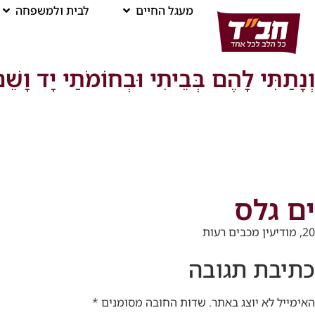
מעגל החיים
לבית ולמשפחה
וְנָתַתִּי לָהֶם בְּבֵיתִי וּבְחוֹמֹתַי יָד וָשֵׁ
ים גלס
20, מודיעין מכבים רעות
כתיבת תגובה
האימייל לא יוצג באתר.
שדות החובה מסומנים
*