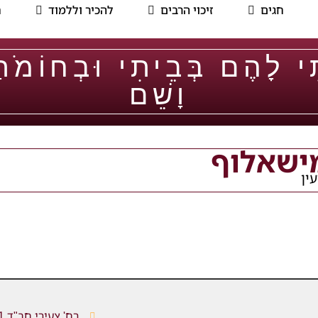
חגים
זיכוי הרבים
להכיר וללמוד
ח
ִּי לָהֶם בְּבֵיתִי וּבְחוֹמֹת
וָשֵׁם
ישאלוף
רח' צעירי חב"ד 1, כפר חב"ד