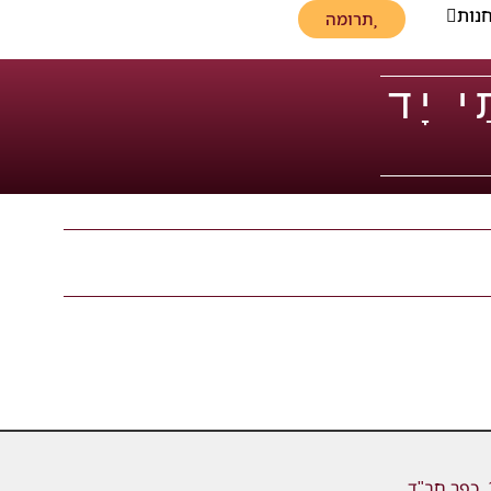
נות
תרומה
ַי יָד