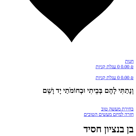
חנות
₪
0.00
0
עגלת קניות
₪
0.00
0
עגלת קניות
וְנָתַתִּי לָהֶם בְּבֵיתִי וּבְחוֹמֹתַי יָד וָשֵׁם
בחירת מעשה טוב
חזרה למיזם מעשים הטובים
בן בנציון חסיד