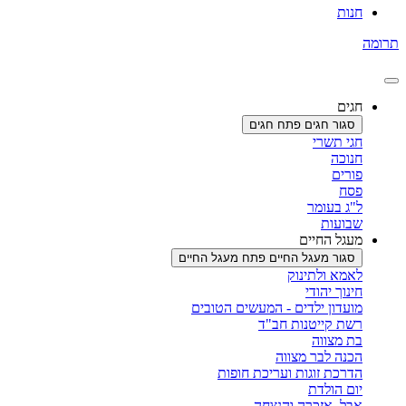
חנות
תרומה
חגים
סגור חגים
פתח חגים
חגי תשרי
חנוכה
פורים
פסח
ל"ג בעומר
שבועות
מעגל החיים
סגור מעגל החיים
פתח מעגל החיים
לאמא ולתינוק
חינוך יהודי
מועדון ילדים - המעשים הטובים
רשת קייטנות חב"ד
בת מצווה
הכנה לבר מצווה
הדרכת זוגות ועריכת חופות
יום הולדת
אבל, אזכרה והנצחה