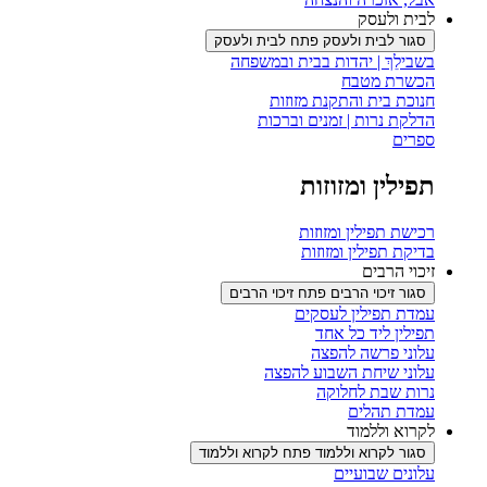
לבית ולעסק
סגור לבית ולעסק
פתח לבית ולעסק
בשבילֵךְ | יהדות בבית ובמשפחה
הכשרת מטבח
חנוכת בית והתקנת מזוזות
הדלקת נרות | זמנים וברכות
ספרים
תפילין ומזוזות
רכישת תפילין ומזוזות
בדיקת תפילין ומזוזות
זיכוי הרבים
סגור זיכוי הרבים
פתח זיכוי הרבים
עמדת תפילין לעסקים
תפילין ליד כל אחד
עלוני פרשה להפצה
עלוני שיחת השבוע להפצה
נרות שבת לחלוקה
עמדת תהלים
לקרוא וללמוד
סגור לקרוא וללמוד
פתח לקרוא וללמוד
עלונים שבועיים