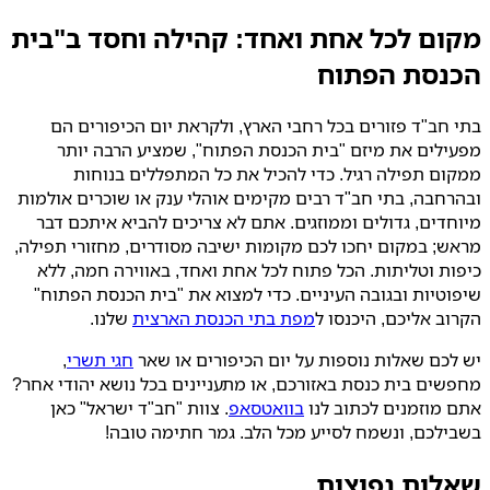
מקום לכל אחת ואחד: קהילה וחסד ב"בית
הכנסת הפתוח
בתי חב"ד פזורים בכל רחבי הארץ, ולקראת יום הכיפורים הם
מפעילים את מיזם "בית הכנסת הפתוח", שמציע הרבה יותר
ממקום תפילה רגיל. כדי להכיל את כל המתפללים בנוחות
ובהרחבה, בתי חב"ד רבים מקימים אוהלי ענק או שוכרים אולמות
מיוחדים, גדולים וממוזגים. אתם לא צריכים להביא איתכם דבר
מראש; במקום יחכו לכם מקומות ישיבה מסודרים, מחזורי תפילה,
כיפות וטליתות. הכל פתוח לכל אחת ואחד, באווירה חמה, ללא
שיפוטיות ובגובה העיניים. כדי למצוא את "בית הכנסת הפתוח"
הקרוב אליכם, היכנסו ל
מפת בתי הכנסת הארצית
שלנו.
יש לכם שאלות נוספות על יום הכיפורים או שאר
חגי תשרי
,
מחפשים בית כנסת באזורכם, או מתעניינים בכל נושא יהודי אחר?
אתם מוזמנים לכתוב לנו
בוואטסאפ
. צוות "חב"ד ישראל" כאן
בשבילכם, ונשמח לסייע מכל הלב. גמר חתימה טובה!
שאלות נפוצות