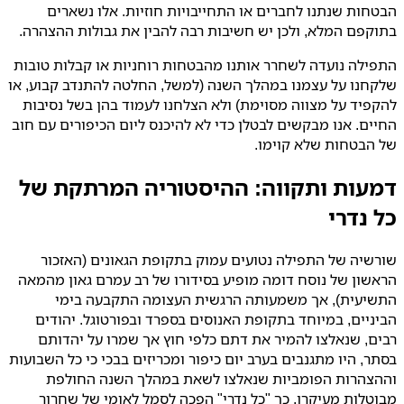
הבטחות שנתנו לחברים או התחייבויות חוזיות. אלו נשארים
בתוקפם המלא, ולכן יש חשיבות רבה להבין את גבולות ההצהרה.
התפילה נועדה לשחרר אותנו מהבטחות רוחניות או קבלות טובות
שלקחנו על עצמנו במהלך השנה (למשל, החלטה להתנדב קבוע, או
להקפיד על מצווה מסוימת) ולא הצלחנו לעמוד בהן בשל נסיבות
החיים. אנו מבקשים לבטלן כדי לא להיכנס ליום הכיפורים עם חוב
של הבטחות שלא קוימו.
דמעות ותקווה: ההיסטוריה המרתקת של
כל נדרי
שורשיה של התפילה נטועים עמוק בתקופת הגאונים (האזכור
הראשון של נוסח דומה מופיע בסידורו של רב עמרם גאון מהמאה
התשיעית), אך משמעותה הרגשית העצומה התקבעה בימי
הביניים, במיוחד בתקופת האנוסים בספרד ובפורטוגל. יהודים
רבים, שנאלצו להמיר את דתם כלפי חוץ אך שמרו על יהדותם
בסתר, היו מתגנבים בערב יום כיפור ומכריזים בבכי כי כל השבועות
וההצהרות הפומביות שנאלצו לשאת במהלך השנה החולפת
מבוטלות מעיקרן. כך "כל נדרי" הפכה לסמל לאומי של שחרור