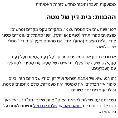
ממועקות העבר וחיבור מחדש לזהות האמיתית.
ההכנות: בית דין של מטה
לפני שניגשים אל הנוסח עצמו, מתקיים טקס מקדים ומרשים:
מוציאים ספרי תורה (שניים או יותר), ושני מתפללים עומדים משני
צידי שליח הציבור (החזן). יחד, הם מהווים מעין "בית דין" סמלי
של שלושה.
אז מכריז החזן את המשפט המכונן: "עַל דַּעַת הַמָּקוֹם וְעַל דַּעַת
הַקָּהָל, בִּישִׁיבָה שֶׁל מַעְלָה וּבִישִׁיבָה שֶׁל מַטָּה, אָנוּ מַתִּירִין לְהִתְפַּלֵּל
עִם הָעֲבַרְיָנִים."
זהו רגע שיא של אהבת ישראל ועיקרון יסודי של היום הזה: ביום
כיפור אין הבדלים, אין שפיטה ואין מעמדות. כולם מוזמנים פנימה,
וכולנו עומדים יחד כשווים.
נשארתם עם שאלות לקראת הצום? צוות שליחי
חב"ד ישראל
כאן
בשבילכם! כתבו לנו
בוואטסאפ
או
שלחו לנו מייל
ונשמח לענות על
כל שאלה.