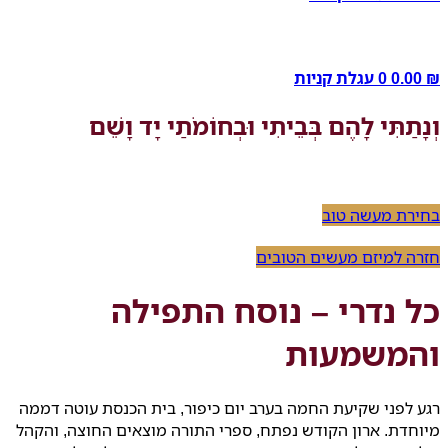
₪
0.00
0
עגלת קניות
וְנָתַתִּי לָהֶם בְּבֵיתִי וּבְחוֹמֹתַי יָד וָשֵׁם
בחירת מעשה טוב
חזרה למיזם מעשים הטובים
כל נדרי – נוסח התפילה
והמשמעות
רגע לפני שקיעת החמה בערב יום כיפור, בית הכנסת עוטה דממה
מיוחדת. ארון הקודש נפתח, ספרי התורה מוצאים החוצה, והקהל