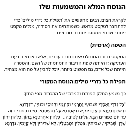
הנוסח המלא והמשמעות שלו
לקראת הצום, רבים מחפשים את 'תפילת כל נדרי מילים' כדי
להתחבר לטקסט מראש. כשפותחים את הסידור, מגלים טקסט
ייחודי שבנוי ממספר יסודות מרכזיים:
השפה (ארמית)
הטקסט ברובו המוחלט אינו כתוב בעברית, אלא בארמית. בעת
העתיקה זו הייתה שפת הדיבור היומיומית של העם, והמטרה
הייתה שכל אדם, גם הפשוט ביותר, יוכל להבין על מה הוא מצהיר.
תפילת כל נדריי מילים:הנוסח המקורי
כך נשמע החלק הפותח והמרכזי של ההכרזה מפי החזן:
"כָּל נִדְרֵי וֶאֱסָרֵי וּשְׁבוּעֵי וַחֲרָמֵי וְקוֹנָמֵי וְקִנּוּסֵי וְכִנּוּיֵי, דִּנְדַרְנָא
וּדְאִשְׁתַּבַּעְנָא וּדַאֲחֲרִימְנָא וּדְאָסַרְנָא עַל נַפְשָׁתָנָא, מִיּוֹם כִּפּוּרִים זֶה
עַד יוֹם כִּפּוּרִים הַבָּא עָלֵינוּ לְטוֹבָה… כֻּלְּהוֹן אִחֲרַטְנָא בְהוֹן, כֻּלְּהוֹן יְהוֹן
שָׁרָן, שְׁבִיקִין, שְׁבִיתִין, בְּטֵלִין וּמְבֻטָּלִין, לָא שְׁרִירִין וְלָא קַיָּמִין. נִדְרָנָא