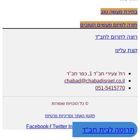
בחירת מעשה טוב
חזרה למיזם מעשים הטובים
רוצה לתרום לחב"ד
קצת עלינו
רח' צעירי חב"ד 1, כפר חב"ד
chabad@chabadisrael.co.il
051-5415770
© כל הזכויות שמורות
תקנון האתר ומדיניות פרטיות
Facebook-f
Twitter
Instagram
Whatsapp
תרומה לבית חב"ד