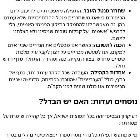
שחרור מנטל העבר:
התפילה מאפשרת לנו להיכנס ליום
הכיפורים כשאנו משוחררים מנטל ההתחייבויות שלא עמדנו
בהן. זה מאפשר לנו להתמקד בתיקון הפנימי האמיתי, בלי
להרגיש "אשמים" על קבלות טובות שניסינו ולא הצלחנו
ליישם.
הכנה לתשובה:
כאשר אנו מבטלים את הנדרים שבין אדם
למקום, אנו למעשה מכריזים על רצון לקבל עול מלכות
שמיים מחדש, בצורה נקייה, כנה וטהורה. התחלה מדף חדש
וחלק.
אחדות הקהילה:
העובדה שכל הקהל עומד יחד, כתף אל
כתף, כולל "העבריינים" שהוזכרו בפתיחה, מדגישה שביום
הכיפורים אנו כולנו שווים לפני הקב"ה.
נוסחים ועדות: האם יש הבדל?
העיקרון הבסיסי זהה בכל תפוצות ישראל, אך כל קהילה שומרת על
מסורתה:
מי שמחפש תפילת כל נדרי נוסח ספרד ימצא שינויים קלים בסדר