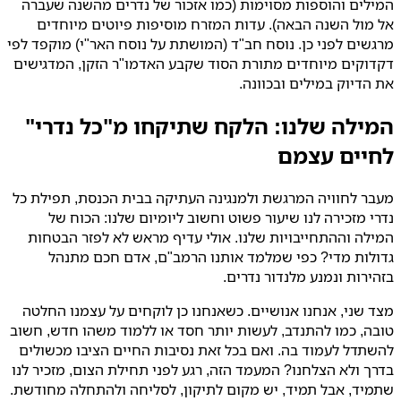
המילים והוספות מסוימות (כמו אזכור של נדרים מהשנה שעברה
אל מול השנה הבאה). עדות המזרח מוסיפות פיוטים מיוחדים
מרגשים לפני כן. נוסח חב"ד (המושתת על נוסח האר"י) מוקפד לפי
דקדוקים מיוחדים מתורת הסוד שקבע האדמו"ר הזקן, המדגישים
את הדיוק במילים ובכוונה.
המילה שלנו: הלקח שתיקחו מ"כל נדרי"
לחיים עצמם
מעבר לחוויה המרגשת ולמנגינה העתיקה בבית הכנסת, תפילת כל
נדרי מזכירה לנו שיעור פשוט וחשוב ליומיום שלנו: הכוח של
המילה וההתחייבויות שלנו. אולי עדיף מראש לא לפזר הבטחות
גדולות מדי? כפי שמלמד אותנו הרמב"ם, אדם חכם מתנהל
בזהירות ונמנע מלנדור נדרים.
מצד שני, אנחנו אנושיים. כשאנחנו כן לוקחים על עצמנו החלטה
טובה, כמו להתנדב, לעשות יותר חסד או ללמוד משהו חדש, חשוב
להשתדל לעמוד בה. ואם בכל זאת נסיבות החיים הציבו מכשולים
בדרך ולא הצלחנו? המעמד הזה, רגע לפני תחילת הצום, מזכיר לנו
שתמיד, אבל תמיד, יש מקום לתיקון, לסליחה ולהתחלה מחודשת.