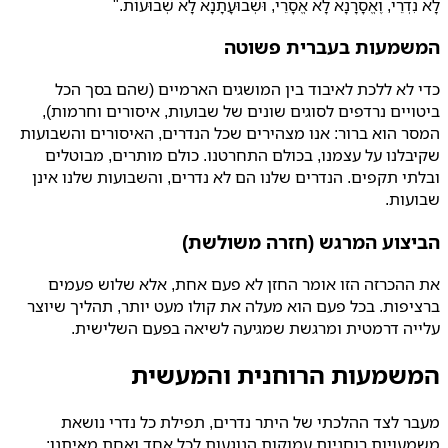
לָא נִדְרֵי, וֶאֱסָרָנָא לָא אֱסָרֵי, וּשְׁבוּעָתָנָא לָא שְׁבוּעוֹת."
המשמעות בעברית פשוטה
כדי לא ללכת לאיבוד בין המושגים הארמיים (שהם בסך הכל
ביטויים נרדפים לסוגים שונים של שבועות, איסורים וחרמות),
המסר הוא ברור: אנו מצהירים שכל הנדרים, האיסורים והשבועות
שקיבלנו על עצמנו, בכולם התחרטנו. כולם מותרים, מבוטלים
ובלתי תקפים. הנדרים שלנו הם לא נדרים, והשבועות שלנו אינן
שבועות.
הביצוע המרגש (חזרה משולשת)
את ההכרזה הזו אומר החזן לא פעם אחת, אלא שלוש פעמים
ברציפות. בכל פעם הוא מעלה את קולו מעט יותר, תהליך שיוצר
עלייה דרמטית ומרגשת שמגיעה לשיאה בפעם השלישית.
המשמעות הרוחנית והמעשית
מעבר לצד ההלכתי של היתר נדרים, תפילת כל נדרי נושאת
משמעויות רוחניות עמוקות הנוגעות לכל אחד ואחת מאיתנו: