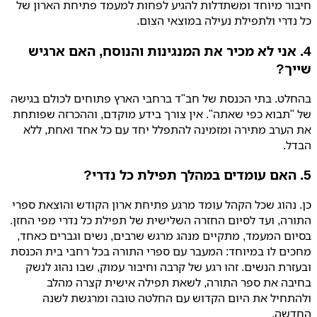
חיבור מיוחד ומשתדלות להגיע לפחות למעמד פתיחת הארון של
כל נדרי ולתפילת נעילה במוצאי הצום.
4. אני לא מכיר את המנגינות והנוסח, האם ארגיש
שייך?
בהחלט. בתי הכנסת של חב"ד ברחבי הארץ פתוחים לכולם בגישה
של "תבוא כפי שאתה". אין צורך בידע מוקדם, וההכרזה שפותחת
את הערב מתירה ומזמינה להתפלל יחד עם כל אחד ואחת, ללא
הבדל.
5. האם עומדים במהלך תפילת כל נדרי?
כן. נהוג שכל הקהל עומד מרגע פתיחת ארון הקודש והוצאת ספרי
התורה, ועד לסיום החזרה השלישית של תפילת כל נדרי מפי החזן.
בסיום המעמד, מתקיים מנהג מרגש שרבים, נשים וגברים כאחד,
מחכים לו במיוחד: המעבר עם ספרי התורה בכל רחבי בית הכנסת
ובעזרת הנשים. זהו רגע של קרבה וחיבור עמוק, שבו נהוג לנשק
בחיבה את ספר התורה, לשאת תפילה אישית קצרה מהלב
ולהתחיל את היום הקדוש עם החלטה טובה ומרגשת לשנה
החדשה.