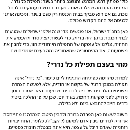
כולו ממתין לרגע המרגש והנשגב ביותר בשנה: תפילת כל נדרי.
המנגינה הקדומה שמלווה אותה מעוררת רגשות עמוקים בלב כל
נוכח, גם אם הוא מבקר בבית הכנסת רק פעם בשנה, ומכינה אותנו
לכניסה אל היום הקדוש מכולם.
כאן בחב"ד ישראל, אנו פוגשים מדי שנה אלפי ישראלים שמגיעים
לבתי הכנסת ברגע הזה בדיוק. כדי לעשות קצת סדר ולהעמיק את
החוויה, צללנו אל עומקה של התפילה הייחודית הזו, כדי להבין את
משמעותה, את ההיסטוריה שמאחוריה ומה בעצם אומרים שם.
מהי בעצם תפילת כל נדרי?
למרות מיקומה כפתיחה החגיגית ליום כיפור, "כל נדרי" אינה
תפילה במובן הרגיל של בקשה או הודיה, אלא למעשה הצהרה
משפטית-הלכתית של ביטול נדרים ושבועות. היא נאמרת בזמן
מדויק, לפני שקיעת החמה, בעוד יום, שכן על פי ההלכה ביטול
נדרים חייב להתבצע ביום ולא בלילה.
חשוב לעשות כאן הפרדה ברורה ולהבין היטב: הצהרה זו מתייחסת
אך ורק לנדרים שבין אדם למקום (להקב"ה), כלומר, התחייבויות
רוחניות שאדם קיבל על עצמו. היא אינה מבטלת חובות כספיים,