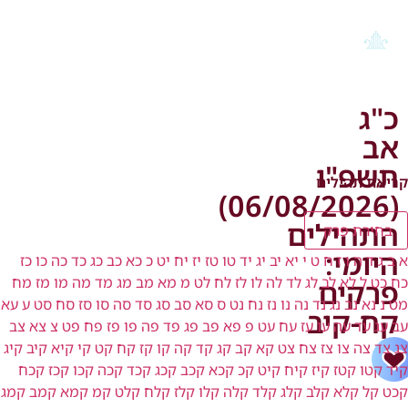
כ"ג
אב
תשפ"ו
קריאת תהילים
(06/08/2026)
התהילים
בחירת פרק
היומי:
א
ב
ג
ד
ה
ו
ז
ח
ט
י
יא
יב
יג
יד
טו
טז
יז
יח
יט
כ
כא
כב
כג
כד
כה
כו
כז
כח
כט
ל
לא
לב
לג
לד
לה
לו
לז
לח
לט
מ
מא
מב
מג
מד
מה
מו
מז
מח
פרקים
מט
נ
נא
נב
נג
נד
נה
נו
נז
נח
נט
ס
סא
סב
סג
סד
סה
סו
סז
סח
סט
ע
עא
קח-קיב
עב
עג
עד
עה
עו
עז
עח
עט
פ
פא
פב
פג
פד
פה
פו
פז
פח
פט
צ
צא
צב
צג
צד
צה
צו
צז
צח
צט
קא
קב
קג
קד
קה
קו
קז
קח
קט
קי
קיא
קיב
קיג
קיד
קטו
קטז
קיז
קיח
קיט
קכ
קכא
קכב
קכג
קכד
קכה
קכו
קכז
קכח
קכט
קל
קלא
קלב
קלג
קלד
קלה
קלו
קלז
קלח
קלט
קמ
קמא
קמב
קמג