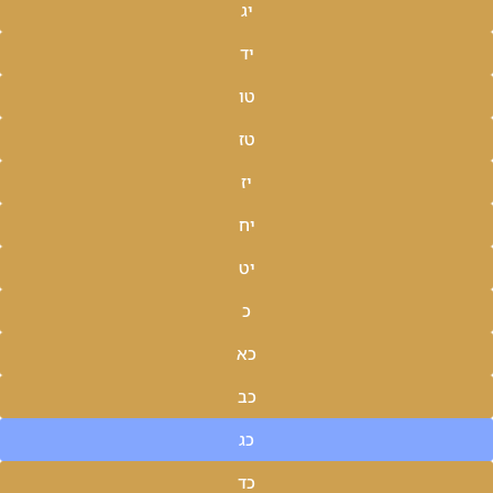
יג
יד
טו
טז
יז
יח
יט
כ
כא
כב
כג
כד