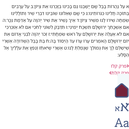
א
עַל נַהֲרוֹת בָּבֶל שָׁם יָשַׁבְנוּ גַּם בָּכִינוּ בְּזָכְרֵנוּ אֶת צִיּוֹן:
ב
עַל עֲרָבִים
בְּתוֹכָהּ תָּלִינוּ כִּנֹּרוֹתֵינוּ:
ג
כִּי שָׁם שְׁאֵלוּנוּ שׁוֹבֵינוּ דִּבְרֵי שִׁיר וְתוֹלָלֵינוּ
שִׂמְחָה שִׁירוּ לָנוּ מִשִּׁיר צִיּוֹן:
ד
אֵיךְ נָשִׁיר אֶת שִׁיר יְהוָה עַל אַדְמַת נֵכָר:
ה
אִם אֶשְׁכָּחֵךְ יְרוּשָׁלִָם תִּשְׁכַּח יְמִינִי:
ו
תִּדְבַּק לְשׁוֹנִי לְחִכִּי אִם לֹא אֶזְכְּרֵכִי
אִם לֹא אַעֲלֶה אֶת יְרוּשָׁלִַם עַל רֹאשׁ שִׂמְחָתִי:
ז
זְכֹר יְהוָה לִבְנֵי אֱדוֹם אֵת
יוֹם יְרוּשָׁלִָם הָאֹמְרִים עָרוּ עָרוּ עַד הַיְסוֹד בָּהּ:
ח
בַּת בָּבֶל הַשְּׁדוּדָה אַשְׁרֵי
שֶׁיְשַׁלֶּם לָךְ אֶת גְּמוּלֵךְ שֶׁגָּמַלְתְּ לָנוּ:
ט
אַשְׁרֵי שֶׁיֹּאחֵז וְנִפֵּץ אֶת עֹלָלַיִךְ אֶל
הַסָּלַע:
פרק קלו
פרק קלח