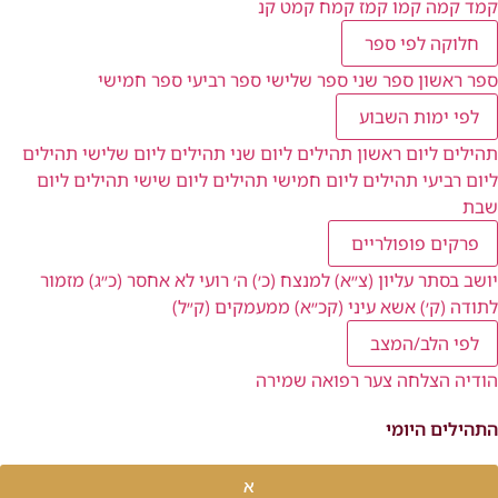
קמד
קמה
קמו
קמז
קמח
קמט
קנ
חלוקה לפי ספר
ספר ראשון
ספר שני
ספר שלישי
ספר רביעי
ספר חמישי
לפי ימות השבוע
תהילים ליום ראשון
תהילים ליום שני
תהילים ליום שלישי
תהילים
ליום רביעי
תהילים ליום חמישי
תהילים ליום שישי
תהילים ליום
שבת
פרקים פופולריים
יושב בסתר עליון (צ״א)
למנצח (כ׳)
ה׳ רועי לא אחסר (כ״ג)
מזמור
לתודה (ק׳)
אשא עיני (קכ״א)
ממעמקים (ק״ל)
לפי הלב/המצב
הודיה
הצלחה
צער
רפואה
שמירה
התהילים היומי
א