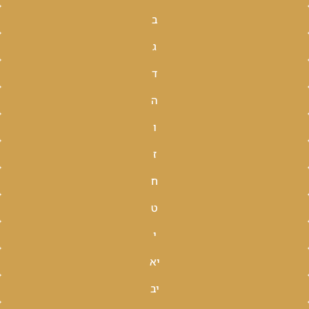
ב
ג
ד
ה
ו
ז
ח
ט
י
יא
יב