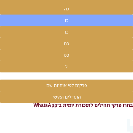
כה
כו
כז
כח
כט
ל
פרקים לפי אותיות שם
התהילים האישי
בחרו פרקי תהילים לתזכורת יומית ב־WhatsApp