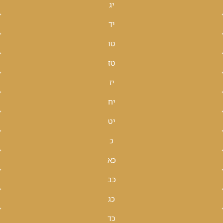
יג
יד
טו
טז
יז
יח
יט
כ
כא
כב
כג
כד