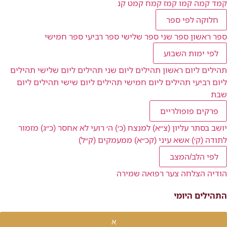
קמד
קמה
קמו
קמז
קמח
קמט
קנ
חלוקה לפי ספר
ספר ראשון
ספר שני
ספר שלישי
ספר רביעי
ספר חמישי
לפי ימות השבוע
תהילים ליום ראשון
תהילים ליום שני
תהילים ליום שלישי
תהילים
ליום רביעי
תהילים ליום חמישי
תהילים ליום שישי
תהילים ליום
שבת
פרקים פופולריים
יושב בסתר עליון (צ״א)
למנצח (כ׳)
ה׳ רועי לא אחסר (כ״ג)
מזמור
לתודה (ק׳)
אשא עיני (קכ״א)
ממעמקים (ק״ל)
לפי הלב/המצב
הודיה
הצלחה
צער
רפואה
שמירה
התהילים היומי
א