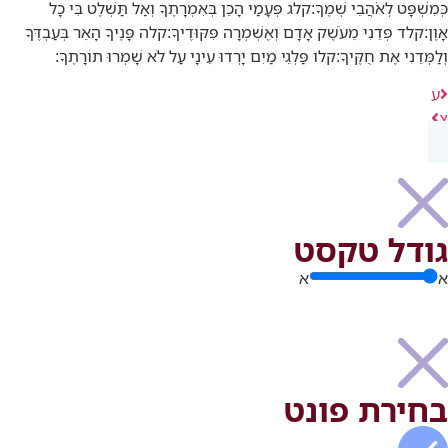
כְּמִשְׁפָּט לְאֹהֲבֵי שְׁמֶךָ:
קלג
פְּעָמַי הָכֵן בְּאִמְרָתֶךָ וְאַל תַּשְׁלֶט בִּי כָל
אָוֶן:
קלד
פְּדֵנִי מֵעֹשֶׁק אָדָם וְאֶשְׁמְרָה פִּקּוּדֶיךָ:
קלה
פָּנֶיךָ הָאֵר בְּעַבְדֶּךָ
וְלַמְּדֵנִי אֶת חֻקֶּיךָ:
קלו
פַּלְגֵי מַיִם יָרְדוּ עֵינָי עַל לֹא שָׁמְרוּ תוֹרָתֶךָ:
ע
צ
גודל טקסט
א
א
בחירת פונט