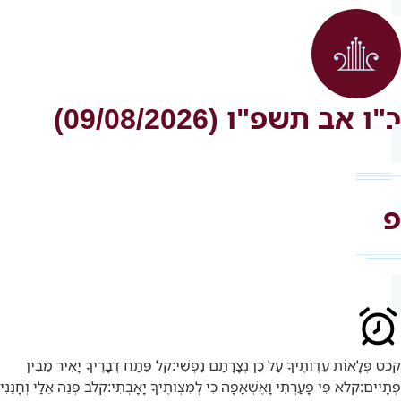
כ"ו אב תשפ"ו (09/08/2026)
פ
קכט
פְּלָאוֹת עֵדְוֹתֶיךָ עַל כֵּן נְצָרָתַם נַפְשִׁי:
קל
פֵּתַח דְּבָרֶיךָ יָאִיר מֵבִין
פְּתָיִים:
קלא
פִּי פָעַרְתִּי וָאֶשְׁאָפָה כִּי לְמִצְוֹתֶיךָ יָאָבְתִּי:
קלב
פְּנֵה אֵלַי וְחָנֵּנִי