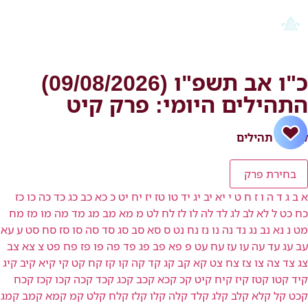
כ"ו אב תשפ"ו (09/08/2026)
התהילים היומי: פרק קיט
קריאת תהילים
בחירת פרק
א
ב
ג
ד
ה
ו
ז
ח
ט
י
יא
יב
יג
יד
טו
טז
יז
יח
יט
כ
כא
כב
כג
כד
כה
כו
כז
כח
כט
ל
לא
לב
לג
לד
לה
לו
לז
לח
לט
מ
מא
מב
מג
מד
מה
מו
מז
מח
מט
נ
נא
נב
נג
נד
נה
נו
נז
נח
נט
ס
סא
סב
סג
סד
סה
סו
סז
סח
סט
ע
עא
עב
עג
עד
עה
עו
עז
עח
עט
פ
פא
פב
פג
פד
פה
פו
פז
פח
פט
צ
צא
צב
צג
צד
צה
צו
צז
צח
צט
קא
קב
קג
קד
קה
קו
קז
קח
קט
קי
קיא
קיב
קיג
קיד
קטו
קטז
קיז
קיח
קיט
קכ
קכא
קכב
קכג
קכד
קכה
קכו
קכז
קכח
קכט
קל
קלא
קלב
קלג
קלד
קלה
קלו
קלז
קלח
קלט
קמ
קמא
קמב
קמג