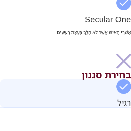
Secular One
אַשְׁרֵי הָאִישׁ אֲשֶׁר לֹא הָלַךְ בַּעֲצַת רְשָׁעִים
בחירת סגנון
רגיל