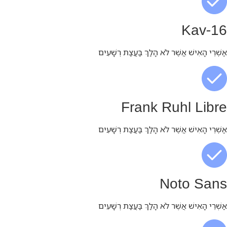
Kav-16
אַשְׁרֵי הָאִישׁ אֲשֶׁר לֹא הָלַךְ בַּעֲצַת רְשָׁעִים
Frank Ruhl Libre
אַשְׁרֵי הָאִישׁ אֲשֶׁר לֹא הָלַךְ בַּעֲצַת רְשָׁעִים
Noto Sans
אַשְׁרֵי הָאִישׁ אֲשֶׁר לֹא הָלַךְ בַּעֲצַת רְשָׁעִים