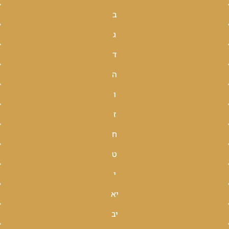
ב
ג
ד
ה
ו
ז
ח
ט
י
יא
יב