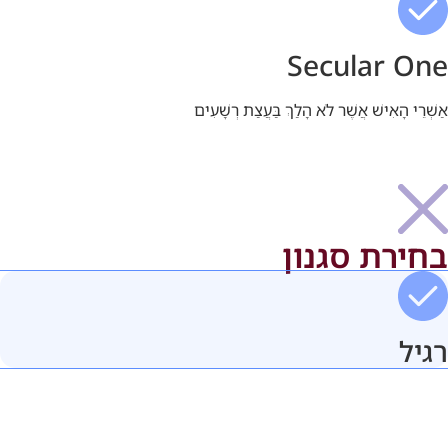
Secular One
אַשְׁרֵי הָאִישׁ אֲשֶׁר לֹא הָלַךְ בַּעֲצַת רְשָׁעִים
בחירת סגנון
רגיל