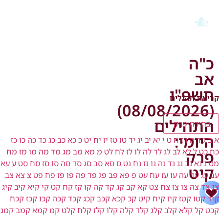
כ"ה
אב
תשפ"ו
קריאת תהילים
(08/08/2026)
התהילים
בחירת פרק
היומי:
א
ב
ג
ד
ה
ו
ז
ח
ט
י
יא
יב
יג
יד
טו
טז
יז
יח
יט
כ
כא
כב
כג
כד
כה
כו
כז
כח
כט
ל
לא
לב
לג
לד
לה
לו
לז
לח
לט
מ
מא
מב
מג
מד
מה
מו
מז
מח
פרק
מט
נ
נא
נב
נג
נד
נה
נו
נז
נח
נט
ס
סא
סב
סג
סד
סה
סו
סז
סח
סט
ע
עא
קיט
עב
עג
עד
עה
עו
עז
עח
עט
פ
פא
פב
פג
פד
פה
פו
פז
פח
פט
צ
צא
צב
צג
צד
צה
צו
צז
צח
צט
קא
קב
קג
קד
קה
קו
קז
קח
קט
קי
קיא
קיב
קיג
קיד
קטו
קטז
קיז
קיח
קיט
קכ
קכא
קכב
קכג
קכד
קכה
קכו
קכז
קכח
קכט
קל
קלא
קלב
קלג
קלד
קלה
קלו
קלז
קלח
קלט
קמ
קמא
קמב
קמג