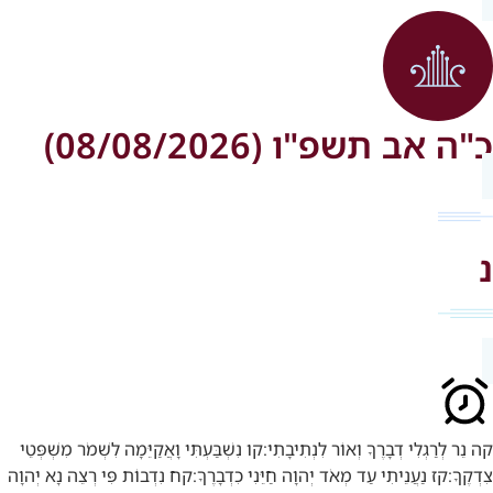
כ"ה אב תשפ"ו (08/08/2026)
נ
קה
נֵר לְרַגְלִי דְבָרֶךָ וְאוֹר לִנְתִיבָתִי:
קו
נִשְׁבַּעְתִּי וָאֲקַיֵּמָה לִשְׁמֹר מִשְׁפְּטֵי
צִדְקֶךָ:
קז
נַעֲנֵיתִי עַד מְאֹד יְהוָה חַיֵּנִי כִדְבָרֶךָ:
קח
נִדְבוֹת פִּי רְצֵה נָא יְהוָה