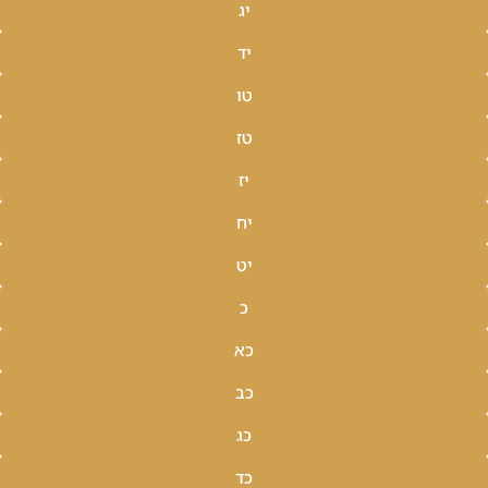
יג
יד
טו
טז
יז
יח
יט
כ
כא
כב
כג
כד