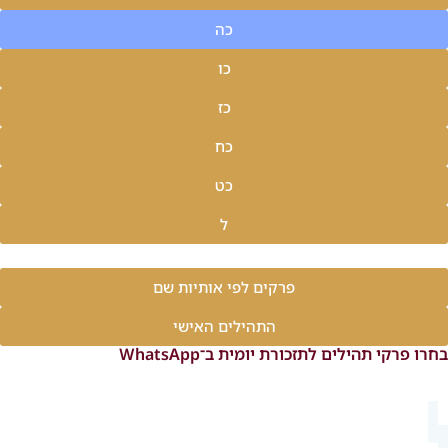
כה
כו
כז
כח
כט
ל
פרקים לפי אותיות שם
התהילים האישי
בחרו פרקי תהילים לתזכורת יומית ב־WhatsApp