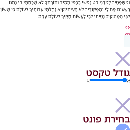
וּמִשְׁפָּטֶיךָ לַמְּדֵנִי:
קט
נַפְשִׁי בְכַפִּי תָמִיד וְתוֹרָתְךָ לֹא שָׁכָחְתִּי:
קי
נָתְנוּ
רְשָׁעִים פַּח לִי וּמִפִּקּוּדֶיךָ לֹא תָעִיתִי:
קיא
נָחַלְתִּי עֵדְוֹתֶיךָ לְעוֹלָם כִּי שְׂשׂוֹן
לִבִּי הֵמָּה:
קיב
נָטִיתִי לִבִּי לַעֲשׂוֹת חֻקֶּיךָ לְעוֹלָם עֵקֶב:
מ
ס
גודל טקסט
א
א
בחירת פונט