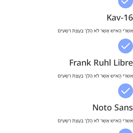
Kav-16
אַשְׁרֵי הָאִישׁ אֲשֶׁר לֹא הָלַךְ בַּעֲצַת רְשָׁעִים
Frank Ruhl Libre
אַשְׁרֵי הָאִישׁ אֲשֶׁר לֹא הָלַךְ בַּעֲצַת רְשָׁעִים
Noto Sans
אַשְׁרֵי הָאִישׁ אֲשֶׁר לֹא הָלַךְ בַּעֲצַת רְשָׁעִים