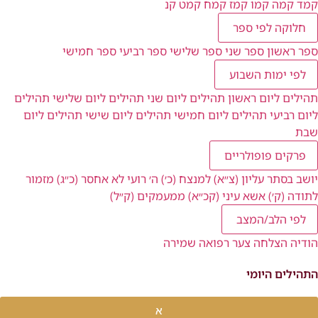
קמד
קמה
קמו
קמז
קמח
קמט
קנ
חלוקה לפי ספר
ספר ראשון
ספר שני
ספר שלישי
ספר רביעי
ספר חמישי
לפי ימות השבוע
תהילים ליום ראשון
תהילים ליום שני
תהילים ליום שלישי
תהילים
ליום רביעי
תהילים ליום חמישי
תהילים ליום שישי
תהילים ליום
שבת
פרקים פופולריים
יושב בסתר עליון (צ״א)
למנצח (כ׳)
ה׳ רועי לא אחסר (כ״ג)
מזמור
לתודה (ק׳)
אשא עיני (קכ״א)
ממעמקים (ק״ל)
לפי הלב/המצב
הודיה
הצלחה
צער
רפואה
שמירה
התהילים היומי
א