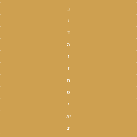
ב
ג
ד
ה
ו
ז
ח
ט
י
יא
יב