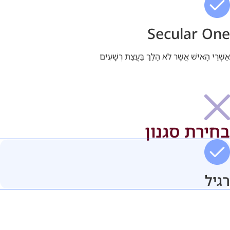
Secular One
אַשְׁרֵי הָאִישׁ אֲשֶׁר לֹא הָלַךְ בַּעֲצַת רְשָׁעִים
בחירת סגנון
רגיל