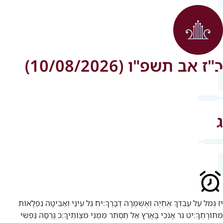
כ"ז אב תשפ"ו (10/08/2026)
ג
יז
גְּמֹל עַל עַבְדְּךָ אֶחְיֶה וְאֶשְׁמְרָה דְבָרֶךָ:
יח
גַּל עֵינַי וְאַבִּיטָה נִפְלָאוֹת
מִתּוֹרָתֶךָ:
יט
גֵּר אָנֹכִי בָאָרֶץ אַל תַּסְתֵּר מִמֶּנִּי מִצְוֹתֶיךָ:
כ
גָּרְסָה נַפְשִׁי