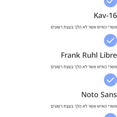
Kav-16
אַשְׁרֵי הָאִישׁ אֲשֶׁר לֹא הָלַךְ בַּעֲצַת רְשָׁעִים
Frank Ruhl Libre
אַשְׁרֵי הָאִישׁ אֲשֶׁר לֹא הָלַךְ בַּעֲצַת רְשָׁעִים
Noto Sans
אַשְׁרֵי הָאִישׁ אֲשֶׁר לֹא הָלַךְ בַּעֲצַת רְשָׁעִים