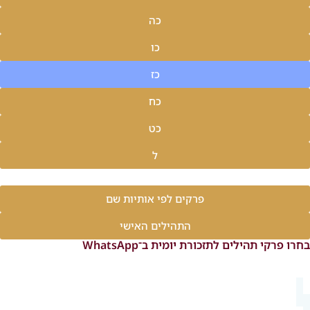
כה
כו
כז
כח
כט
ל
פרקים לפי אותיות שם
התהילים האישי
בחרו פרקי תהילים לתזכורת יומית ב־WhatsApp