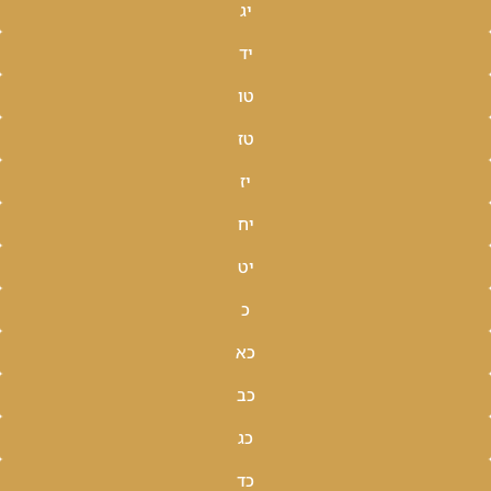
יג
יד
טו
טז
יז
יח
יט
כ
כא
כב
כג
כד