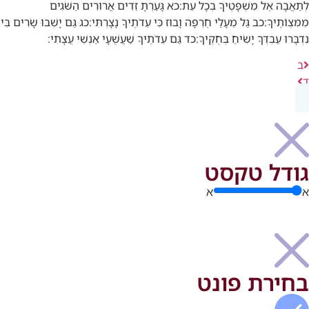
לְתַאֲבָה אֶל מִשְׁפָּטֶיךָ בְכָל עֵת:
כא
גָּעַרְתָּ זֵדִים אֲרוּרִים הַשֹּׁגִים
מִמִּצְוֹתֶיךָ:
כב
גַּל מֵעָלַי חֶרְפָּה וָבוּז כִּי עֵדֹתֶיךָ נָצָרְתִּי:
כג
גַּם יָשְׁבוּ שָׂרִים בִּי
נִדְבָּרוּ עַבְדְּךָ יָשִׂיחַ בְּחֻקֶּיךָ:
כד
גַּם עֵדֹתֶיךָ שַׁעֲשֻׁעָי אַנְשֵׁי עֲצָתִי:
ב
ד
גודל טקסט
א
א
בחירת פונט