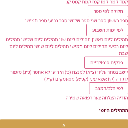
קמד
קמה
קמו
קמז
קמח
קמט
קנ
חלוקה לפי ספר
ספר ראשון
ספר שני
ספר שלישי
ספר רביעי
ספר חמישי
לפי ימות השבוע
תהילים ליום ראשון
תהילים ליום שני
תהילים ליום שלישי
תהילים
ליום רביעי
תהילים ליום חמישי
תהילים ליום שישי
תהילים ליום
שבת
פרקים פופולריים
יושב בסתר עליון (צ״א)
למנצח (כ׳)
ה׳ רועי לא אחסר (כ״ג)
מזמור
לתודה (ק׳)
אשא עיני (קכ״א)
ממעמקים (ק״ל)
לפי הלב/המצב
הודיה
הצלחה
צער
רפואה
שמירה
התהילים היומי
א