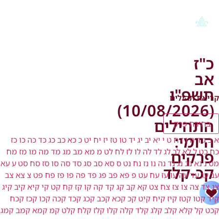
כ"ז
אב
תשפ"ו
קריאת תהילים
(10/08/2026)
התהילים
בחירת פרק
היומי:
א
ב
ג
ד
ה
ו
ז
ח
ט
י
יא
יב
יג
יד
טו
טז
יז
יח
יט
כ
כא
כב
כג
כד
כה
כו
כז
כח
כט
ל
לא
לב
לג
לד
לה
לו
לז
לח
לט
מ
מא
מב
מג
מד
מה
מו
מז
מח
פרקים
מט
נ
נא
נב
נג
נד
נה
נו
נז
נח
נט
ס
סא
סב
סג
סד
סה
סו
סז
סח
סט
ע
עא
קכ-קלד
עב
עג
עד
עה
עו
עז
עח
עט
פ
פא
פב
פג
פד
פה
פו
פז
פח
פט
צ
צא
צב
צג
צד
צה
צו
צז
צח
צט
קא
קב
קג
קד
קה
קו
קז
קח
קט
קי
קיא
קיב
קיג
קיד
קטו
קטז
קיז
קיח
קיט
קכ
קכא
קכב
קכג
קכד
קכה
קכו
קכז
קכח
קכט
קל
קלא
קלב
קלג
קלד
קלה
קלו
קלז
קלח
קלט
קמ
קמא
קמב
קמג