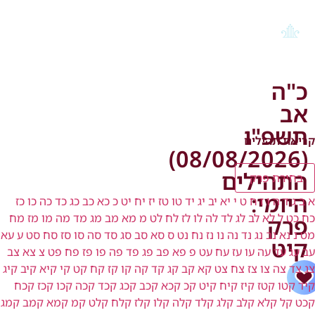
כ"ה
אב
תשפ"ו
קריאת תהילים
(08/08/2026)
התהילים
בחירת פרק
היומי:
א
ב
ג
ד
ה
ו
ז
ח
ט
י
יא
יב
יג
יד
טו
טז
יז
יח
יט
כ
כא
כב
כג
כד
כה
כו
כז
כח
כט
ל
לא
לב
לג
לד
לה
לו
לז
לח
לט
מ
מא
מב
מג
מד
מה
מו
מז
מח
פרק
מט
נ
נא
נב
נג
נד
נה
נו
נז
נח
נט
ס
סא
סב
סג
סד
סה
סו
סז
סח
סט
ע
עא
קיט
עב
עג
עד
עה
עו
עז
עח
עט
פ
פא
פב
פג
פד
פה
פו
פז
פח
פט
צ
צא
צב
צג
צד
צה
צו
צז
צח
צט
קא
קב
קג
קד
קה
קו
קז
קח
קט
קי
קיא
קיב
קיג
קיד
קטו
קטז
קיז
קיח
קיט
קכ
קכא
קכב
קכג
קכד
קכה
קכו
קכז
קכח
קכט
קל
קלא
קלב
קלג
קלד
קלה
קלו
קלז
קלח
קלט
קמ
קמא
קמב
קמג