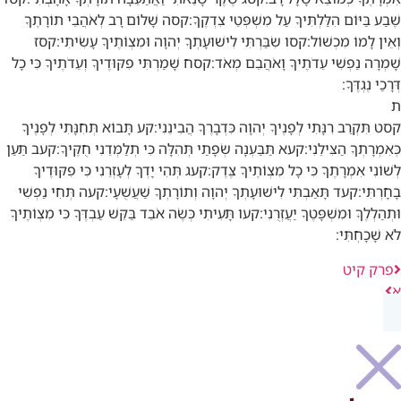
שֶׁבַע בַּיּוֹם הִלַּלְתִּיךָ עַל מִשְׁפְּטֵי צִדְקֶךָ:
קסה
שָׁלוֹם רָב לְאֹהֲבֵי תוֹרָתֶךָ
וְאֵין לָמוֹ מִכְשׁוֹל:
קסו
שִׂבַּרְתִּי לִישׁוּעָתְךָ יְהוָה וּמִצְוֹתֶיךָ עָשִׂיתִי:
קסז
שָׁמְרָה נַפְשִׁי עֵדֹתֶיךָ וָאֹהֲבֵם מְאֹד:
קסח
שָׁמַרְתִּי פִקּוּדֶיךָ וְעֵדֹתֶיךָ כִּי כָל
דְּרָכַי נֶגְדֶּךָ:
ת
קסט
תִּקְרַב רִנָּתִי לְפָנֶיךָ יְהוָה כִּדְבָרֶךָ הֲבִינֵנִי:
קע
תָּבוֹא תְּחִנָּתִי לְפָנֶיךָ
כְּאִמְרָתְךָ הַצִּילֵנִי:
קעא
תַּבַּעְנָה שְׂפָתַי תְּהִלָּה כִּי תְלַמְּדֵנִי חֻקֶּיךָ:
קעב
תַּעַן
לְשׁוֹנִי אִמְרָתֶךָ כִּי כָל מִצְוֹתֶיךָ צֶּדֶק:
קעג
תְּהִי יָדְךָ לְעָזְרֵנִי כִּי פִקּוּדֶיךָ
בָחָרְתִּי:
קעד
תָּאַבְתִּי לִישׁוּעָתְךָ יְהוָה וְתוֹרָתְךָ שַׁעֲשֻׁעָי:
קעה
תְּחִי נַפְשִׁי
וּתְהַלְלֶךָּ וּמִשְׁפָּטֶךָ יַעֲזְרֻנִי:
קעו
תָּעִיתִי כְּשֶׂה אֹבֵד בַּקֵּשׁ עַבְדֶּךָ כִּי מִצְוֹתֶיךָ
לֹא שָׁכָחְתִּי:
פרק קיט
א