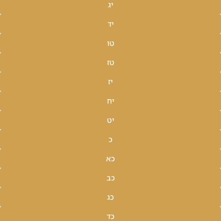
יג
יד
טו
טז
יז
יח
יט
כ
כא
כב
כג
כד