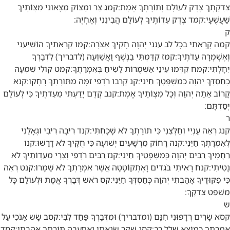
צִדְקָתְךָ צֶדֶק לְעוֹלָם וְתוֹרָתְךָ אֱמֶת:
קמג
צַר וּמָצוֹק מְצָאוּנִי מִצְוֹתֶיךָ
שַׁעֲשֻׁעָי:
קמד
צֶדֶק עֵדְוֹתֶיךָ לְעוֹלָם הֲבִינֵנִי וְאֶחְיֶה:
ק
קמה
קָרָאתִי בְכָל לֵב עֲנֵנִי יְהוָה חֻקֶּיךָ אֶצֹּרָה:
קמו
קְרָאתִיךָ הוֹשִׁיעֵנִי
וְאֶשְׁמְרָה עֵדֹתֶיךָ:
קמז
קִדַּמְתִּי בַנֶּשֶׁף וָאֲשַׁוֵּעָה (לדבריך) לִדְבָרְךָ
יִחָלְתִּי:
קמח
קִדְּמוּ עֵינַי אַשְׁמֻרוֹת לָשִׂיחַ בְּאִמְרָתֶךָ:
קמט
קוֹלִי שִׁמְעָה
כְחַסְדֶּךָ יְהוָה כְּמִשְׁפָּטֶךָ חַיֵּנִי:
קנ
קָרְבוּ רֹדְפֵי זִמָּה מִתּוֹרָתְךָ רָחָקוּ:
קנא
קָרוֹב אַתָּה יְהוָה וְכָל מִצְוֹתֶיךָ אֱמֶת:
קנב
קֶדֶם יָדַעְתִּי מֵעֵדֹתֶיךָ כִּי לְעוֹלָם
יְסַדְתָּם:
ר
קנג
רְאֵה עָנְיִי וְחַלְּצֵנִי כִּי תוֹרָתְךָ לֹא שָׁכָחְתִּי:
קנד
רִיבָה רִיבִי וּגְאָלֵנִי
לְאִמְרָתְךָ חַיֵּנִי:
קנה
רָחוֹק מֵרְשָׁעִים יְשׁוּעָה כִּי חֻקֶּיךָ לֹא דָרָשׁוּ:
קנו
רַחֲמֶיךָ רַבִּים יְהוָה כְּמִשְׁפָּטֶיךָ חַיֵּנִי:
קנז
רַבִּים רֹדְפַי וְצָרָי מֵעֵדְוֹתֶיךָ לֹא
נָטִיתִי:
קנח
רָאִיתִי בֹגְדִים וָאֶתְקוֹטָטָה אֲשֶׁר אִמְרָתְךָ לֹא שָׁמָרוּ:
קנט
רְאֵה
כִּי פִקּוּדֶיךָ אָהָבְתִּי יְהוָה כְּחַסְדְּךָ חַיֵּנִי:
קס
רֹאשׁ דְּבָרְךָ אֱמֶת וּלְעוֹלָם כָּל
מִשְׁפַּט צִדְקֶךָ:
ש
קסא
שָׂרִים רְדָפוּנִי חִנָּם (ומדבריך) וּמִדְּבָרְךָ פָּחַד לִבִּי:
קסב
שָׂשׂ אָנֹכִי עַל
אִמְרָתֶךָ כְּמוֹצֵא שָׁלָל רָב:
קסג
שֶׁקֶר שָׂנֵאתִי וַאֲתַעֵבָה תּוֹרָתְךָ אָהָבְתִּי:
קסד