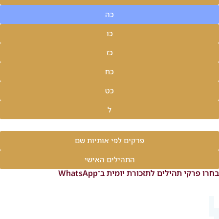
כה
כו
כז
כח
כט
ל
פרקים לפי אותיות שם
התהילים האישי
בחרו פרקי תהילים לתזכורת יומית ב־WhatsApp