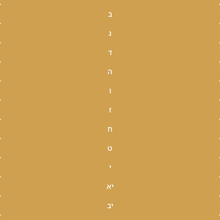
ב
ג
ד
ה
ו
ז
ח
ט
י
יא
יב