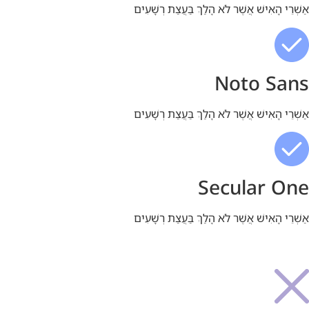
אַשְׁרֵי הָאִישׁ אֲשֶׁר לֹא הָלַךְ בַּעֲצַת רְשָׁעִים
Noto Sans
אַשְׁרֵי הָאִישׁ אֲשֶׁר לֹא הָלַךְ בַּעֲצַת רְשָׁעִים
Secular One
אַשְׁרֵי הָאִישׁ אֲשֶׁר לֹא הָלַךְ בַּעֲצַת רְשָׁעִים