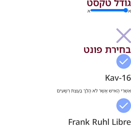
גודל טקסט
א
א
בחירת פונט
Kav-16
אַשְׁרֵי הָאִישׁ אֲשֶׁר לֹא הָלַךְ בַּעֲצַת רְשָׁעִים
Frank Ruhl Libre