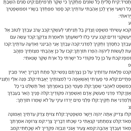
תָמִיד:
קיח
סָלִיתָ כָּל שׁוֹגִים מֵחֻקֶּיךָ כִּי שֶׁקֶר תַּרְמִיתָם:
קיט
סִגִים הִשְׁבַּתָּ
כָל רִשְׁעֵי אָרֶץ לָכֵן אָהַבְתִּי עֵדֹתֶיךָ:
קכ
סָמַר מִפַּחְדְּךָ בְשָׂרִי וּמִמִּשְׁפָּטֶיךָ
יָרֵאתִי:
ע
קכא
עָשִׂיתִי מִשְׁפָּט וָצֶדֶק בַּל תַּנִּיחֵנִי לְעֹשְׁקָי:
קכב
עֲרֹב עַבְדְּךָ לְטוֹב אַל
יַעַשְׁקֻנִי זֵדִים:
קכג
עֵינַי כָּלוּ לִישׁוּעָתֶךָ וּלְאִמְרַת צִדְקֶךָ:
קכד
עֲשֵׂה עִם
עַבְדְּךָ כְחַסְדֶּךָ וְחֻקֶּיךָ לַמְּדֵנִי:
קכה
עַבְדְּךָ אָנִי הֲבִינֵנִי וְאֵדְעָה עֵדֹתֶיךָ:
קכו
עֵת לַעֲשׂוֹת לַיהוָה הֵפֵרוּ תּוֹרָתֶךָ:
קכז
עַל כֵּן אָהַבְתִּי מִצְוֹתֶיךָ מִזָּהָב
וּמִפָּז:
קכח
עַל כֵּן כָּל פִּקּוּדֵי כֹל יִשָּׁרְתִּי כָּל אֹרַח שֶׁקֶר שָׂנֵאתִי:
פ
קכט
פְּלָאוֹת עֵדְוֹתֶיךָ עַל כֵּן נְצָרָתַם נַפְשִׁי:
קל
פֵּתַח דְּבָרֶיךָ יָאִיר מֵבִין
פְּתָיִים:
קלא
פִּי פָעַרְתִּי וָאֶשְׁאָפָה כִּי לְמִצְוֹתֶיךָ יָאָבְתִּי:
קלב
פְּנֵה אֵלַי וְחָנֵּנִי
כְּמִשְׁפָּט לְאֹהֲבֵי שְׁמֶךָ:
קלג
פְּעָמַי הָכֵן בְּאִמְרָתֶךָ וְאַל תַּשְׁלֶט בִּי כָל
אָוֶן:
קלד
פְּדֵנִי מֵעֹשֶׁק אָדָם וְאֶשְׁמְרָה פִּקּוּדֶיךָ:
קלה
פָּנֶיךָ הָאֵר בְּעַבְדֶּךָ
וְלַמְּדֵנִי אֶת חֻקֶּיךָ:
קלו
פַּלְגֵי מַיִם יָרְדוּ עֵינָי עַל לֹא שָׁמְרוּ תוֹרָתֶךָ:
צ
קלז
צַדִּיק אַתָּה יְהוָה וְיָשָׁר מִשְׁפָּטֶיךָ:
קלח
צִוִּיתָ צֶדֶק עֵדֹתֶיךָ וֶאֱמוּנָה
מְאֹד:
קלט
צִמְּתַתְנִי קִנְאָתִי כִּי שָׁכְחוּ דְבָרֶיךָ צָרָי:
קמ
צְרוּפָה אִמְרָתְךָ
מְאֹד וְעַבְדְּךָ אֲהֵבָהּ:
קמא
צָעִיר אָנֹכִי וְנִבְזֶה פִּקֻּדֶיךָ לֹא שָׁכָחְתִּי:
קמב