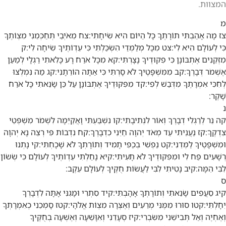
המצוות.
מ
צז
מָה אָהַבְתִּי תוֹרָתֶךָ כָּל הַיּוֹם הִיא שִׂיחָתִי:
צח
מֵאֹיְבַי תְּחַכְּמֵנִי מִצְוֹתֶךָ
כִּי לְעוֹלָם הִיא לִי:
צט
מִכָּל מְלַמְּדַי הִשְׂכַּלְתִּי כִּי עֵדְוֹתֶיךָ שִׂיחָה לִי:
ק
מִזְּקֵנִים אֶתְבּוֹנָן כִּי פִקּוּדֶיךָ נָצָרְתִּי:
קא
מִכָּל אֹרַח רָע כָּלִאתִי רַגְלָי לְמַעַן
אֶשְׁמֹר דְּבָרֶךָ:
קב
מִמִּשְׁפָּטֶיךָ לֹא סָרְתִּי כִּי אַתָּה הוֹרֵתָנִי:
קג
מַה נִּמְלְצוּ
לְחִכִּי אִמְרָתֶךָ מִדְּבַשׁ לְפִי:
קד
מִפִּקּוּדֶיךָ אֶתְבּוֹנָן עַל כֵּן שָׂנֵאתִי כָּל אֹרַח
שָׁקֶר:
נ
קה
נֵר לְרַגְלִי דְבָרֶךָ וְאוֹר לִנְתִיבָתִי:
קו
נִשְׁבַּעְתִּי וָאֲקַיֵּמָה לִשְׁמֹר מִשְׁפְּטֵי
צִדְקֶךָ:
קז
נַעֲנֵיתִי עַד מְאֹד יְהוָה חַיֵּנִי כִדְבָרֶךָ:
קח
נִדְבוֹת פִּי רְצֵה נָא יְהוָה
וּמִשְׁפָּטֶיךָ לַמְּדֵנִי:
קט
נַפְשִׁי בְכַפִּי תָמִיד וְתוֹרָתְךָ לֹא שָׁכָחְתִּי:
קי
נָתְנוּ
רְשָׁעִים פַּח לִי וּמִפִּקּוּדֶיךָ לֹא תָעִיתִי:
קיא
נָחַלְתִּי עֵדְוֹתֶיךָ לְעוֹלָם כִּי שְׂשׂוֹן
לִבִּי הֵמָּה:
קיב
נָטִיתִי לִבִּי לַעֲשׂוֹת חֻקֶּיךָ לְעוֹלָם עֵקֶב:
ס
קיג
סֵעֲפִים שָׂנֵאתִי וְתוֹרָתְךָ אָהָבְתִּי:
קיד
סִתְרִי וּמָגִנִּי אָתָּה לִדְבָרְךָ
יִחָלְתִּי:
קטו
סוּרוּ מִמֶּנִּי מְרֵעִים וְאֶצְּרָה מִצְוֹת אֱלֹהָי:
קטז
סָמְכֵנִי כְאִמְרָתְךָ
וְאֶחְיֶה וְאַל תְּבִישֵׁנִי מִשִּׂבְרִי:
קיז
סְעָדֵנִי וְאִוָּשֵׁעָה וְאֶשְׁעָה בְחֻקֶּיךָ