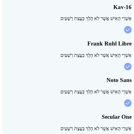
Kav-16
אַשְׁרֵי הָאִישׁ אֲשֶׁר לֹא הָלַךְ בַּעֲצַת רְשָׁעִים
Frank Ruhl Libre
אַשְׁרֵי הָאִישׁ אֲשֶׁר לֹא הָלַךְ בַּעֲצַת רְשָׁעִים
Noto Sans
אַשְׁרֵי הָאִישׁ אֲשֶׁר לֹא הָלַךְ בַּעֲצַת רְשָׁעִים
Secular One
אַשְׁרֵי הָאִישׁ אֲשֶׁר לֹא הָלַךְ בַּעֲצַת רְשָׁעִים