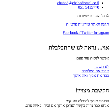
chabad@chabadisrael.co.il
051-5415770
© כל הזכויות שמורות
תקנון האתר ומדיניות פרטיות
Facebook-f
Twitter
Instagram
אוי... נראה לנו שהתבלבלת
אפשר לנסות עוד פעם
לא תשכח
אהוב את המלאכה
כבד את אביך ואת אימך
הקשבת מצויין!
הכנסנו אותך להגרלה הענקית.
אנחנו כבר נהיה בקשר ונעדכן אותך אם זכית ובאיזה פרס.