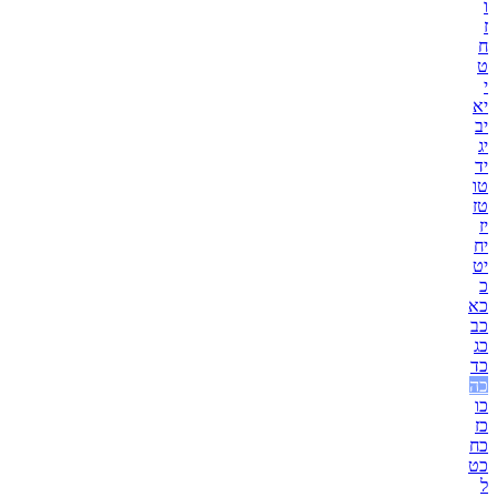
ו
ז
ח
ט
י
יא
יב
יג
יד
טו
טז
יז
יח
יט
כ
כא
כב
כג
כד
כה
כו
כז
כח
כט
ל