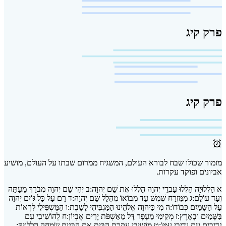
פרק קיג
פרק קיג
מזמור שכולו שבח לבורא העולם, המשגיח ממרום שבתו על העולם, מושיע
אביונים ופוקד עקרות.
א
הַלְלוּיָהּ הַלְלוּ עַבְדֵי יְהוָה הַלְלוּ אֶת שֵׁם יְהוָה:
ב
יְהִי שֵׁם יְהוָה מְבֹרָךְ מֵעַתָּה
וְעַד עוֹלָם:
ג
מִמִּזְרַח שֶׁמֶשׁ עַד מְבוֹאוֹ מְהֻלָּל שֵׁם יְהוָה:
ד
רָם עַל כָּל גּוֹיִם יְהוָה
עַל הַשָּׁמַיִם כְּבוֹדוֹ:
ה
מִי כַּיהוָה אֱלֹהֵינוּ הַמַּגְבִּיהִי לָשָׁבֶת:
ו
הַמַּשְׁפִּילִי לִרְאוֹת
בַּשָּׁמַיִם וּבָאָרֶץ:
ז
מְקִימִי מֵעָפָר דָּל מֵאַשְׁפֹּת יָרִים אֶבְיוֹן:
ח
לְהוֹשִׁיבִי עִם
נְדִיבִים עִם נְדִיבֵי עַמּוֹ:
ט
מוֹשִׁיבִי עֲקֶרֶת הַבַּיִת אֵם הַבָּנִים שְׂמֵחָה הַלְלוּיָהּ: