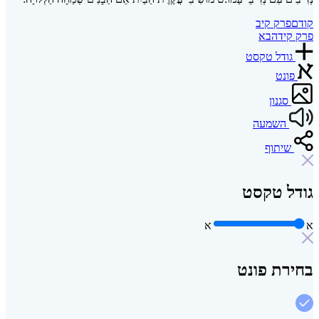
קודם
פרק קיב
פרק קיד
הבא
גודל טקסט
פונט
סגנון
השמעה
שיתוף
גודל טקסט
א
א
בחירת פונט