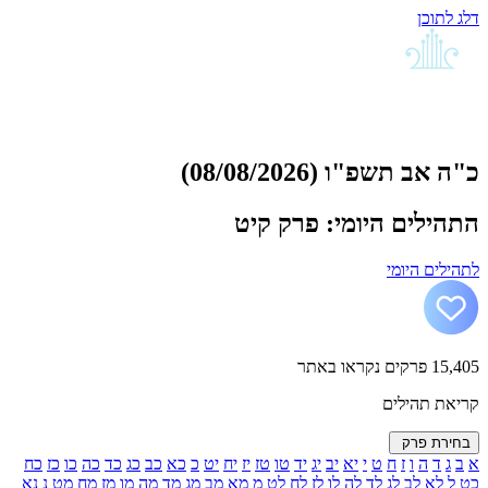
דלג לתוכן
כ"ה אב תשפ"ו (08/08/2026)
התהילים היומי: פרק קיט
לתהילים היומי
15,405
פרקים נקראו באתר
קריאת תהילים
בחירת פרק
א
ב
ג
ד
ה
ו
ז
ח
ט
י
יא
יב
יג
יד
טו
טז
יז
יח
יט
כ
כא
כב
כג
כד
כה
כו
כז
כח
כט
ל
לא
לב
לג
לד
לה
לו
לז
לח
לט
מ
מא
מב
מג
מד
מה
מו
מז
מח
מט
נ
נא