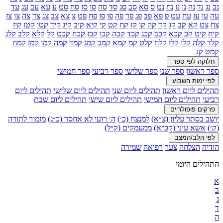
נב
נג
נד
נה
נו
נז
נח
נט
ס
סא
סב
סג
סד
סה
סו
סז
סח
סט
ע
עא
עב
עג
עד
עה
עו
עז
עח
עט
פ
פא
פב
פג
פד
פה
פו
פז
פח
פט
צ
צא
צב
צג
צד
צה
צו
צז
צח
צט
קא
קב
קג
קד
קה
קו
קז
קח
קט
קי
קיא
קיב
קיג
קיד
קטו
קטז
קיז
קיח
קיט
קכ
קכא
קכב
קכג
קכד
קכה
קכו
קכז
קכח
קכט
קל
קלא
קלב
קלג
קלד
קלה
קלו
קלז
קלח
קלט
קמ
קמא
קמב
קמג
קמד
קמה
קמו
קמז
קמח
קמט
קנ
חלוקה לפי ספר
ספר ראשון
ספר שני
ספר שלישי
ספר רביעי
ספר חמישי
לפי ימות השבוע
תהילים ליום ראשון
תהילים ליום שני
תהילים ליום שלישי
תהילים ליום
רביעי
תהילים ליום חמישי
תהילים ליום שישי
תהילים ליום שבת
פרקים פופולריים
יושב בסתר עליון (צ״א)
למנצח (כ׳)
ה׳ רועי לא אחסר (כ״ג)
מזמור לתודה
(ק׳)
אשא עיני (קכ״א)
ממעמקים (ק״ל)
לפי הלב/המצב
הודיה
הצלחה
צער
רפואה
שמירה
התהילים היומי
א
ב
ג
ד
ה