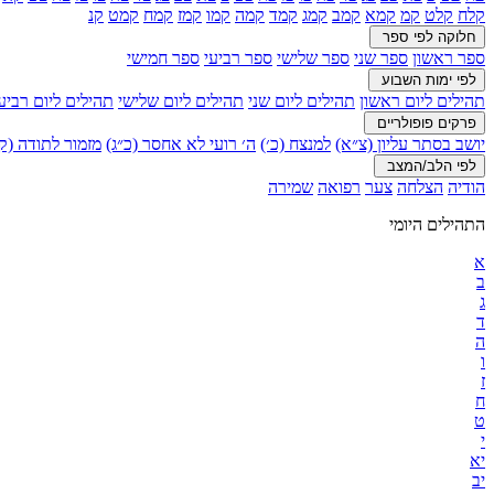
קלח
קלט
קמ
קמא
קמב
קמג
קמד
קמה
קמו
קמז
קמח
קמט
קנ
חלוקה לפי ספר
ספר ראשון
ספר שני
ספר שלישי
ספר רביעי
ספר חמישי
לפי ימות השבוע
תהילים ליום ראשון
תהילים ליום שני
תהילים ליום שלישי
תהילים ליום רביע
פרקים פופולריים
יושב בסתר עליון (צ״א)
למנצח (כ׳)
ה׳ רועי לא אחסר (כ״ג)
מזמור לתודה (ק׳
לפי הלב/המצב
הודיה
הצלחה
צער
רפואה
שמירה
התהילים היומי
א
ב
ג
ד
ה
ו
ז
ח
ט
י
יא
יב