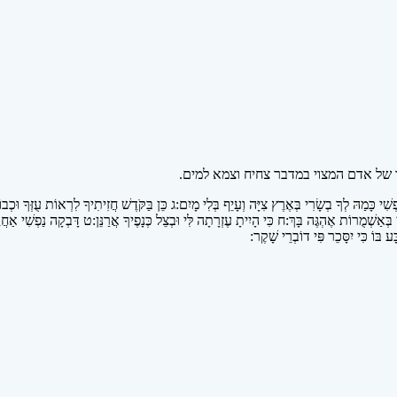
של אדם המצוי במדבר צחיח וצמא למים.
י כָּמַהּ לְךָ בְשָׂרִי בְּאֶרֶץ צִיָּה וְעָיֵף בְּלִי מָיִם:
ג
כֵּן בַּקֹּדֶשׁ חֲזִיתִיךָ לִרְאוֹת עֻזְּךָ וּכְבוֹ
בְּאַשְׁמֻרוֹת אֶהְגֶּה בָּךְ:
ח
כִּי הָיִיתָ עֶזְרָתָה לִּי וּבְצֵל כְּנָפֶיךָ אֲרַנֵּן:
ט
דָּבְקָה נַפְשִׁי אַחֲרֶ
ָע בּוֹ כִּי יִסָּכֵר פִּי דוֹבְרֵי שָׁקֶר: