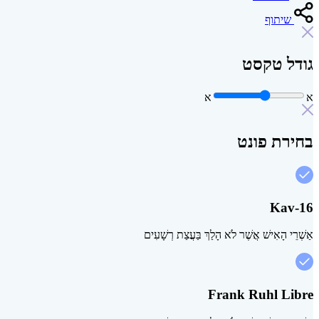
שיתוף
גודל טקסט
א
א
בחירת פונט
Kav-16
אַשְׁרֵי הָאִישׁ אֲשֶׁר לֹא הָלַךְ בַּעֲצַת רְשָׁעִים
Frank Ruhl Libre