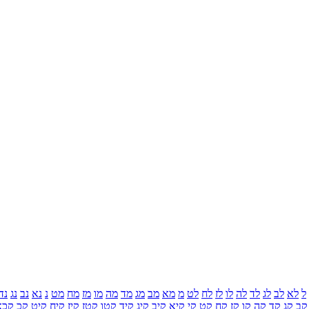
ל
לא
לב
לג
לד
לה
לו
לז
לח
לט
מ
מא
מב
מג
מד
מה
מו
מז
מח
מט
נ
נא
נב
נג
נד
קב
קג
קד
קה
קו
קז
קח
קט
קי
קיא
קיב
קיג
קיד
קטו
קטז
קיז
קיח
קיט
קכ
קכא