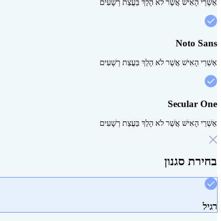
אַשְׁרֵי הָאִישׁ אֲשֶׁר לֹא הָלַךְ בַּעֲצַת רְשָׁעִים
Noto Sans
אַשְׁרֵי הָאִישׁ אֲשֶׁר לֹא הָלַךְ בַּעֲצַת רְשָׁעִים
Secular One
אַשְׁרֵי הָאִישׁ אֲשֶׁר לֹא הָלַךְ בַּעֲצַת רְשָׁעִים
בחירת סגנון
רגיל