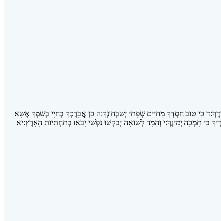
דֶךָ:
ד
כִּי טוֹב חַסְדְּךָ מֵחַיִּים שְׂפָתַי יְשַׁבְּחוּנְךָ:
ה
כֵּן אֲבָרֶכְךָ בְחַיָּי בְּשִׁמְךָ אֶשָּׂא
יךָ בִּי תָּמְכָה יְמִינֶךָ:
י
וְהֵמָּה לְשׁוֹאָה יְבַקְשׁוּ נַפְשִׁי יָבֹאוּ בְּתַחְתִּיּוֹת הָאָרֶץ:
יא