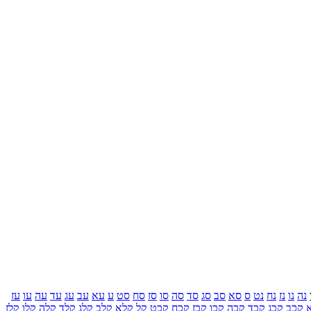
נה
נו
נז
נח
נט
ס
סא
סב
סג
סד
סה
סו
סז
סח
סט
ע
עא
עב
עג
עד
עה
עו
עז
קכב
קכג
קכד
קכה
קכו
קכז
קכח
קכט
קל
קלא
קלב
קלג
קלד
קלה
קלו
קלז