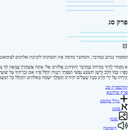
פרק סג
המזמור נכתב במדבר, והמחבר מדמה את תשוקתו לקרבת אלוקים לצימאונו 
א
מִזְמוֹר לְדָוִד בִּהְיוֹתוֹ בְּמִדְבַּר יְהוּדָה:
ב
אֱלֹהִים אֵלִי אַתָּה אֲשַׁחֲרֶךָּ צָמְאָה לְךָ נַפְשִׁ
כַפָּי:
ו
כְּמוֹ חֵלֶב וָדֶשֶׁן תִּשְׂבַּע נַפְשִׁי וְשִׂפְתֵי רְנָנוֹת יְהַלֶּל פִּי:
ז
אִם זְכַרְתִּיךָ עַל יְצוּעָי 
יַגִּירֻהוּ עַל יְדֵי חָרֶב מְנָת שֻׁעָלִים יִהְיוּ:
יב
וְהַמֶּלֶךְ יִשְׂמַח בֵּאלֹהִים יִתְהַלֵּל כָּל הַנִּשְׁבּ
קודם
פרק סב
פרק סד
הבא
גודל טקסט
פונט
סגנון
השמעה