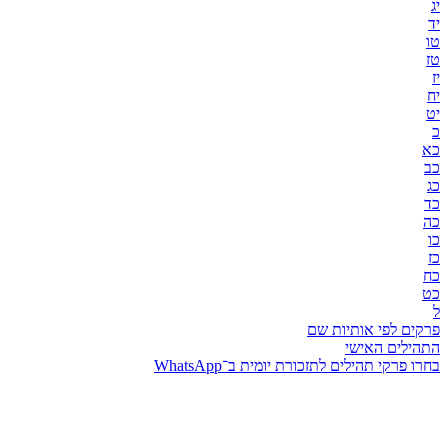
יג
יד
טו
טז
יז
יח
יט
כ
כא
כב
כג
כד
כה
כו
כז
כח
כט
ל
פרקים לפי אותיות שם
התהילים האישי
בחרו פרקי תהילים לתזכורת יומית ב־WhatsApp