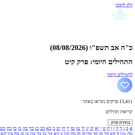
דלג לתוכן
כ"ה אב תשפ"ו (08/08/2026)
התהילים היומי: פרק קיט
לתהילים היומי
15,411
פרקים נקראו באתר
קריאת תהילים
בחירת פרק
א
ב
ג
ד
ה
ו
ז
ח
ט
י
יא
יב
יג
יד
טו
טז
יז
יח
יט
כ
כא
כב
כג
כד
כה
כו
כז
כח
כט
עח
עט
פ
פא
פב
פג
פד
פה
פו
פז
פח
פט
צ
צא
צב
צג
צד
צה
צו
צז
צח
צט
קא