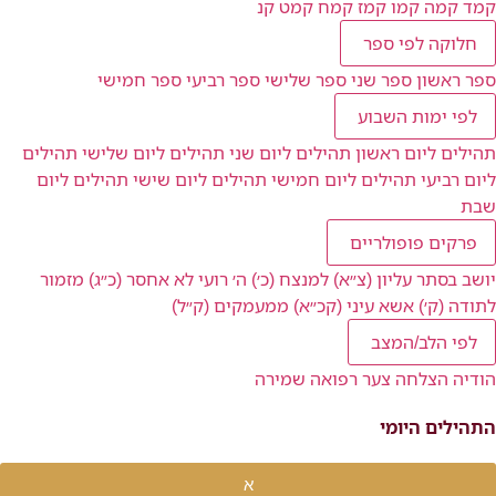
קמד
קמה
קמו
קמז
קמח
קמט
קנ
חלוקה לפי ספר
ספר ראשון
ספר שני
ספר שלישי
ספר רביעי
ספר חמישי
לפי ימות השבוע
תהילים ליום ראשון
תהילים ליום שני
תהילים ליום שלישי
תהילים
ליום רביעי
תהילים ליום חמישי
תהילים ליום שישי
תהילים ליום
שבת
פרקים פופולריים
יושב בסתר עליון (צ״א)
למנצח (כ׳)
ה׳ רועי לא אחסר (כ״ג)
מזמור
לתודה (ק׳)
אשא עיני (קכ״א)
ממעמקים (ק״ל)
לפי הלב/המצב
הודיה
הצלחה
צער
רפואה
שמירה
התהילים היומי
א