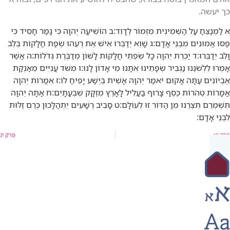
כך יעשה.
א
לַמְנַצֵּחַ עַל הַשְּׁמִינִית מִזְמוֹר לְדָוִד:
ב
הוֹשִׁיעָה יְהוָה כִּי גָמַר חָסִיד כִּי
פַסּוּ אֱמוּנִים מִבְּנֵי אָדָם:
ג
שָׁוְא יְדַבְּרוּ אִישׁ אֶת רֵעֵהוּ שְׂפַת חֲלָקוֹת בְּלֵב
וָלֵב יְדַבֵּרוּ:
ד
יַכְרֵת יְהוָה כָּל שִׂפְתֵי חֲלָקוֹת לָשׁוֹן מְדַבֶּרֶת גְּדֹלוֹת:
ה
אֲשֶׁר
אָמְרוּ לִלְשֹׁנֵנוּ נַגְבִּיר שְׂפָתֵינוּ אִתָּנוּ מִי אָדוֹן לָנוּ:
ו
מִשֹּׁד עֲנִיִּים מֵאַנְקַת
אֶבְיוֹנִים עַתָּה אָקוּם יֹאמַר יְהוָה אָשִׁית בְּיֵשַׁע יָפִיחַ לוֹ:
ז
אִמֲרוֹת יְהוָה
אֲמָרוֹת טְהֹרוֹת כֶּסֶף צָרוּף בַּעֲלִיל לָאָרֶץ מְזֻקָּק שִׁבְעָתָיִם:
ח
אַתָּה יְהוָה
תִּשְׁמְרֵם תִּצְּרֶנּוּ מִן הַדּוֹר זוּ לְעוֹלָם:
ט
סָבִיב רְשָׁעִים יִתְהַלָּכוּן כְּרֻם זֻלּוּת
לִבְנֵי אָדָם:
פרק יא
פרק יג