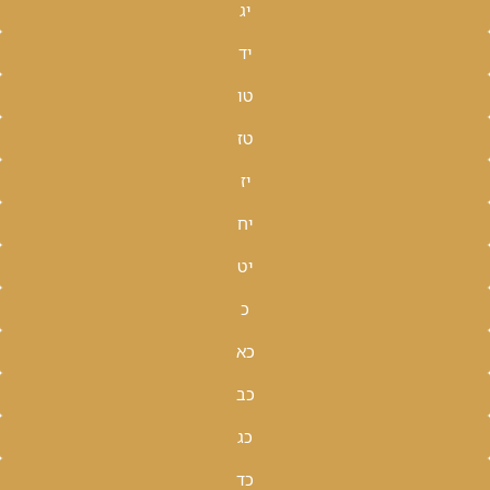
יג
יד
טו
טז
יז
יח
יט
כ
כא
כב
כג
כד