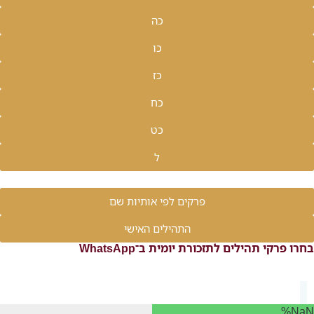
כה
כו
כז
כח
כט
ל
פרקים לפי אותיות שם
התהילים האישי
בחרו פרקי תהילים לתזכורת יומית ב־WhatsApp
NaN%