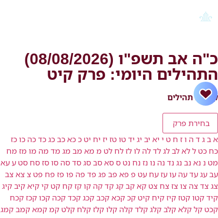
כ"ה אב תשפ"ו (08/08/2026)
התהילים היומי: פרק קיט
קריאת תהילים
בחירת פרק
א
ב
ג
ד
ה
ו
ז
ח
ט
י
יא
יב
יג
יד
טו
טז
יז
יח
יט
כ
כא
כב
כג
כד
כה
כו
כז
כח
כט
ל
לא
לב
לג
לד
לה
לו
לז
לח
לט
מ
מא
מב
מג
מד
מה
מו
מז
מח
מט
נ
נא
נב
נג
נד
נה
נו
נז
נח
נט
ס
סא
סב
סג
סד
סה
סו
סז
סח
סט
ע
עא
עב
עג
עד
עה
עו
עז
עח
עט
פ
פא
פב
פג
פד
פה
פו
פז
פח
פט
צ
צא
צב
צג
צד
צה
צו
צז
צח
צט
קא
קב
קג
קד
קה
קו
קז
קח
קט
קי
קיא
קיב
קיג
קיד
קטו
קטז
קיז
קיח
קיט
קכ
קכא
קכב
קכג
קכד
קכה
קכו
קכז
קכח
קכט
קל
קלא
קלב
קלג
קלד
קלה
קלו
קלז
קלח
קלט
קמ
קמא
קמב
קמג