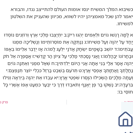
כשיבוא המלך המשיח ינסו אומות העולם להתייצב נגדו, והבורא
יאמר להן שכל מאמציהן יהיו לשווא, מכיוון שהעניק את השלטון
למשיחו.
א
לָמָּה רָגְשׁוּ גוֹיִם וּלְאֻמִּים יֶהְגּוּ רִיק:
ב
יִתְיַצְּבוּ מַלְכֵי אֶרֶץ וְרוֹזְנִים נוֹסְדוּ
יָחַד עַל יְהוָה וְעַל מְשִׁיחוֹ:
ג
נְנַתְּקָה אֶת מוֹסְרוֹתֵימוֹ וְנַשְׁלִיכָה מִמֶּנּוּ
עֲבֹתֵימוֹ:
ד
יוֹשֵׁב בַּשָּׁמַיִם יִשְׂחָק אֲדֹנָי יִלְעַג לָמוֹ:
ה
אָז יְדַבֵּר אֵלֵימוֹ בְאַפּוֹ
וּבַחֲרוֹנוֹ יְבַהֲלֵמוֹ:
ו
וַאֲנִי נָסַכְתִּי מַלְכִּי עַל צִיּוֹן הַר קָדְשִׁי:
ז
אֲסַפְּרָה אֶל חֹק
יְהוָה אָמַר אֵלַי בְּנִי אַתָּה אֲנִי הַיּוֹם יְלִדְתִּיךָ:
ח
שְׁאַל מִמֶּנִּי וְאֶתְּנָה גוֹיִם
נַחֲלָתֶךָ וַאֲחֻזָּתְךָ אַפְסֵי אָרֶץ:
ט
תְּרֹעֵם בְּשֵׁבֶט בַּרְזֶל כִּכְלִי יוֹצֵר תְּנַפְּצֵם:
י
וְעַתָּה מְלָכִים הַשְׂכִּילוּ הִוָּסְרוּ שֹׁפְטֵי אָרֶץ:
יא
עִבְדוּ אֶת יְהוָה בְּיִרְאָה וְגִילוּ
בִּרְעָדָה:
יב
נַשְּׁקוּ בַר פֶּן יֶאֱנַף וְתֹאבְדוּ דֶרֶךְ כִּי יִבְעַר כִּמְעַט אַפּוֹ אַשְׁרֵי כָּל
חוֹסֵי בוֹ:
פרק א
פרק ג