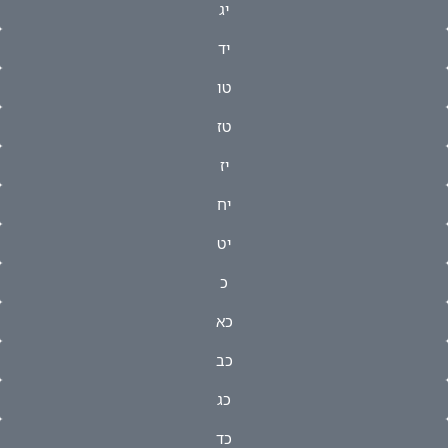
יג
יד
טו
טז
יז
יח
יט
כ
כא
כב
כג
כד