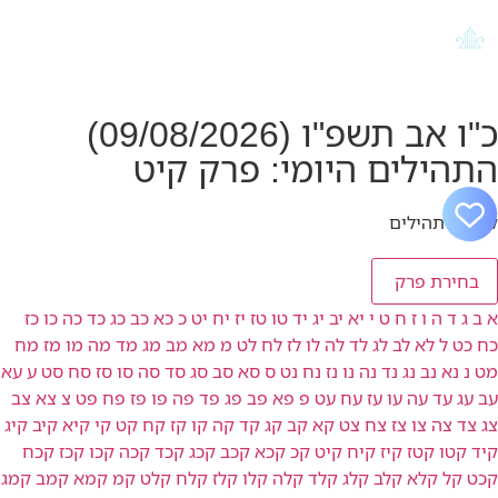
כ"ו אב תשפ"ו (09/08/2026)
התהילים היומי: פרק קיט
קריאת תהילים
בחירת פרק
א
ב
ג
ד
ה
ו
ז
ח
ט
י
יא
יב
יג
יד
טו
טז
יז
יח
יט
כ
כא
כב
כג
כד
כה
כו
כז
כח
כט
ל
לא
לב
לג
לד
לה
לו
לז
לח
לט
מ
מא
מב
מג
מד
מה
מו
מז
מח
מט
נ
נא
נב
נג
נד
נה
נו
נז
נח
נט
ס
סא
סב
סג
סד
סה
סו
סז
סח
סט
ע
עא
עב
עג
עד
עה
עו
עז
עח
עט
פ
פא
פב
פג
פד
פה
פו
פז
פח
פט
צ
צא
צב
צג
צד
צה
צו
צז
צח
צט
קא
קב
קג
קד
קה
קו
קז
קח
קט
קי
קיא
קיב
קיג
קיד
קטו
קטז
קיז
קיח
קיט
קכ
קכא
קכב
קכג
קכד
קכה
קכו
קכז
קכח
קכט
קל
קלא
קלב
קלג
קלד
קלה
קלו
קלז
קלח
קלט
קמ
קמא
קמב
קמג