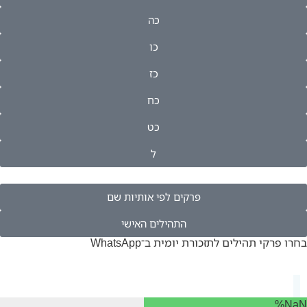
כה
כו
כז
כח
כט
ל
פרקים לפי אותיות שם
התהילים האישי
בחרו פרקי תהילים לתזכורת יומית ב־WhatsApp
NaN%