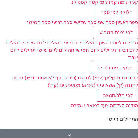
קמד
קמה
קמו
קמז
קמח
קמט
קנ
חלוקה לפי ספר
ספר ראשון
ספר שני
ספר שלישי
ספר רביעי
ספר חמישי
לפי ימות השבוע
תהילים ליום ראשון
תהילים ליום שני
תהילים ליום שלישי
תהילים
ליום רביעי
תהילים ליום חמישי
תהילים ליום שישי
תהילים ליום
שבת
פרקים פופולריים
יושב בסתר עליון (צ״א)
למנצח (כ׳)
ה׳ רועי לא אחסר (כ״ג)
מזמור
לתודה (ק׳)
אשא עיני (קכ״א)
ממעמקים (ק״ל)
לפי הלב/המצב
הודיה
הצלחה
צער
רפואה
שמירה
התהילים היומי
א